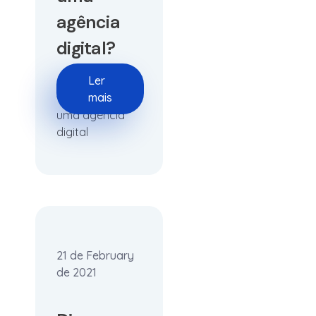
agência
digital?
Ler
As principais
mais
vantagens de
uma agência
digital
21 de February
de 2021