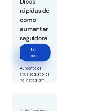
Dicas
rápidas de
como
aumentar
seguidore
s no
Ler
Instagram
mais
Aumente os
seus seguidores
no Instagram