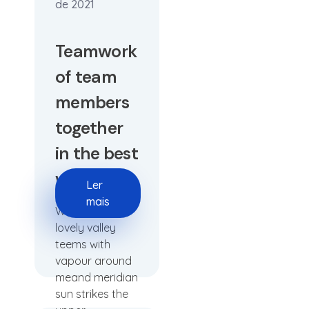
de 2021
Teamwork
of team
members
together
in the best
way
Ler
mais
When, while
lovely valley
teems with
vapour around
meand meridian
sun strikes the