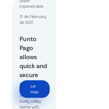
upper
impenetrable.
21 de February
de 2021
Punto
Pago
allows
quick and
secure
payments
Ler
mais
When, while
lovely valley
teems with