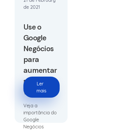
21 de February
de 2021
Use o
Google
Negócios
para
aumentar
suas
Ler
vendas
mais
Veja a
importância do
Google
Negócios