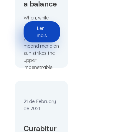
a balance
When, while
lovely valley
Ler
teems with
mais
vapour around
meand meridian
sun strikes the
upper
impenetrable.
21 de February
de 2021
Curabitur