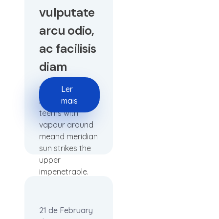
vulputate
arcu odio,
ac facilisis
diam
Ler
When, while
mais
lovely valley
teems with
vapour around
meand meridian
sun strikes the
upper
impenetrable.
21 de February