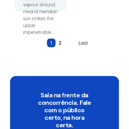
vapour around
meand meridian
sun strikes the
upper
impenetrable.
1
2
Next
Last
Saia na
frente
da
concorrência. Fale
com o público
certo, na hora
certa.