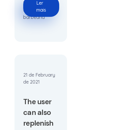
Ler
Fature mais
mais
com sua
barbearia
21 de February
de 2021
The user
can also
replenish